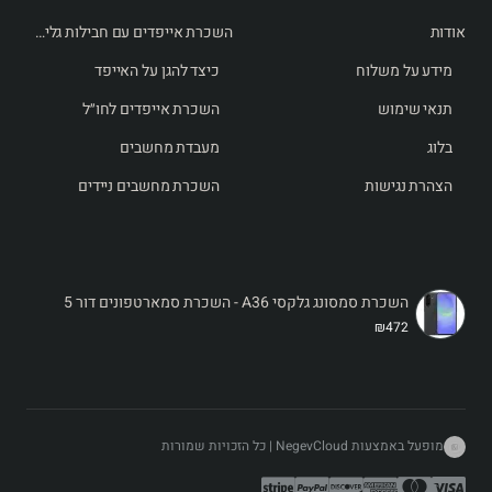
אודות
השכרת אייפדים עם חבילות גלישה לחו״ל
מנוי סלולרי בתשלום נסוף:
מידע על משלוח
כיצד להגן על האייפד
אפשרות למשלוח עד בית הלקוח באזור המרכז.
תנאי שימוש
השכרת אייפדים לחו״ל
בלוג
מעבדת מחשבים
הצהרת נגישות
השכרת מחשבים ניידים
השכרת סמסונג גלקסי A36 - השכרת סמארטפונים דור 5
₪472
מופעל באמצעות NegevCloud | כל הזכויות שמורות