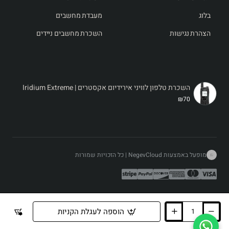
בלוג
מעבדת מחשבים
הצהרת נגישות
השכרת מחשבים ניידים
השכרת טלפון לוויני אירידיום אקסטרים | Iridium Extreme
₪70
תיאור מוצר לדף השכרה: טלפון לוויני אירידיום אקסטרים:
טלפון לוויני אירידום אקסטרים הוא אחד מהטלפונים הלווייניים
מופעל באמצעות NegevCloud | כל הזכויות שמורות
המתקדמים והאמינים בעולם, המיועד לספק כיסוי תקשורת גלובלי
בכל מקום שבו תדרשו לו – מהמסעות המאתגרים ביותר ועד
לשטחי עבודה מרוחקים. עם עמידות גבוהה בתנאי סביבה קשים,
סוללה חזקה, ויכולת שליחה וקבלת שיחות והודעות טקסט מכל
הוספה לעגלת הקניות
נקודה על הגלובוס – הIridium Extreme הופך את החיבור שלכם