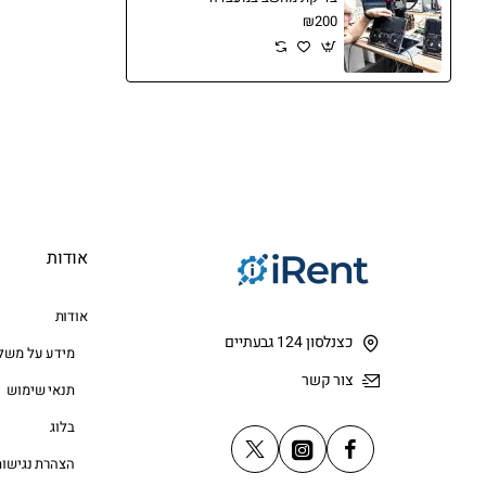
או חי
₪200
6
אודות
אודות
כצנלסון 124 גבעתיים
מידע על משל
צור קשר
תנאי שימוש
בלוג
הצהרת נגישות