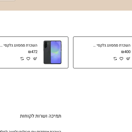
השכרת סמסונג גלקסי A26
השכרת סמסונג גלקסי A36 - השכרת סמארטפונים דור 5
₪472
₪400
תמיכה ושרות לקוחות
השכרת אייפדים עם חבילות גלישה לחו״ל