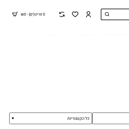
0 פריט(ים) - ₪0
רת טלפון לוויני
שרות מעבדה
יצירת קשר