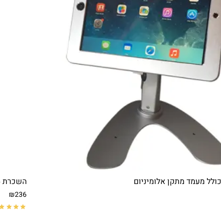
ולל מעמד מתקן אלומיניום
השכרת iPad 16 סוללרי דור 5G
₪236