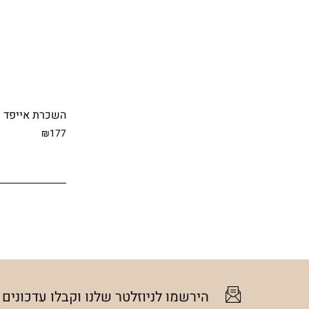
השכרת אייפד ע
₪177
הירשמו לניוזלטר שלנו וקבלו עדכונים