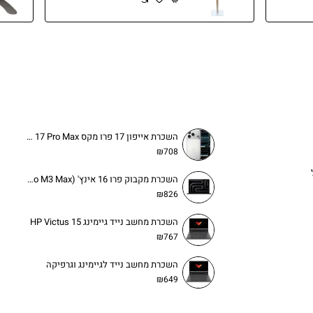
השכרת אייפון 17 פרו מקס iPhone 17 Pro Max
₪708
השכרת מקבוק פרו 16 אינץ' (MacBook Pro M3 Max) לעסקים והפקות
₪826
השכרת מחשב נייד גיימינג HP Victus 15
₪767
השכרת מחשב נייד לגיימינג וגרפיקה
₪649