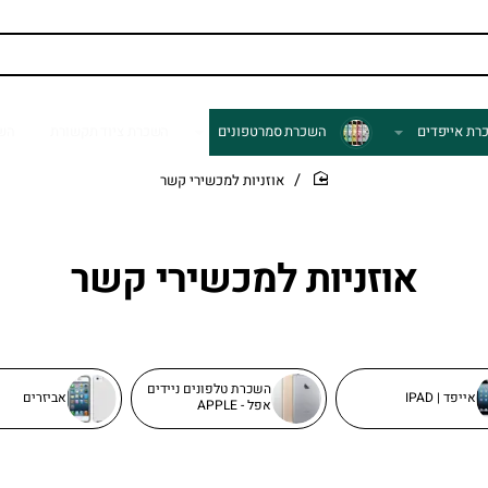
רת אייפדים
השכרת סמרטפונים
השכרת ציוד תקשורת
השכ
אוזניות למכשירי קשר
home
אוזניות למכשירי קשר
השכרת טלפונים ניידים
אייפד | IPAD
אביזרים
אפל - APPLE