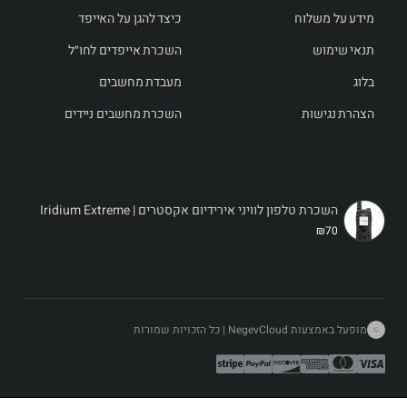
מידע על משלוח
כיצד להגן על האייפד
תנאי שימוש
השכרת אייפדים לחו״ל
בלוג
מעבדת מחשבים
הצהרת נגישות
השכרת מחשבים ניידים
השכרת טלפון לוויני אירידיום אקסטרים | Iridium Extreme
₪70
תיאור מוצר לדף השכרה: טלפון לוויני אירידיום אקסטרים:
טלפון לוויני אירידום אקסטרים הוא אחד מהטלפונים הלווייניים
המתקדמים והאמינים בעולם, המיועד לספק כיסוי תקשורת גלובלי
מופעל באמצעות NegevCloud | כל הזכויות שמורות
בכל מקום שבו תדרשו לו – מהמסעות המאתגרים ביותר ועד
לשטחי עבודה מרוחקים. עם עמידות גבוהה בתנאי סביבה קשים,
סוללה חזקה, ויכולת שליחה וקבלת שיחות והודעות טקסט מכל