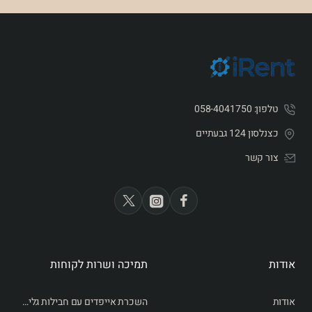
מכשיר ארגונומי וקשוח מכוסה גומי
מפה של כיסוי גלובלי רשת Iridium
טלפון: 058-4041750
כצנלסון 124 גבעתיים
צור קשר
אודות
תמיכה ושרות לקוחות
אודות
השכרת אייפדים עם חבילות גלישה לחו״ל