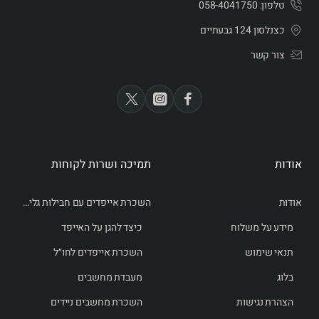
טלפון: 058-4041750
נהנים מגלישה יציבה ומהירה – ללא התקנה מורכבת או
כצנלסון 124 גבעתיים
צורך בטכנאי.
בסיום התקופה מחזירים את הנתב בקלות או מאריכים את
צור קשר
ההשכרה.
השכרת נתב סוללרי דור 5 ברשת פרטנר מבטיחה לכם אינטרנט
נייד, מהיר ואמין – בכל מקום ובכל זמן. בין אם אתם אנשי עסקים,
אודות
תמיכה ושרות לקוחות
מטיילים או זקוקים לפתרון זמני לאירוע – זהו הפתרון האידיאלי
לשמור על חיבור רציף וביצועים גבוהים.
אודות
השכרת אייפדים עם חבילות גלישה לחו״ל
מידע על משלוח
כיצד להגן על האייפד
אפשרות לשליחה ואיסוף
תנאי שימוש
השכרת אייפדים לחו״ל
מחירים לא כוללים מע"מ
בלוג
מעבדת מחשבים
הצהרת נגישות
השכרת מחשבים ניידים
השכרת ראוטר סלולרי , השכרת נקודת גישה