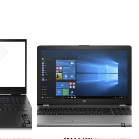
מהרשתות האיכותיות בישראל, כך שתוכלו ליהנות מחיבור
יציב גם באזורים פחות עירוניים.
חיבור למספר משתמשים במקביל
– הנתב מאפשר גלישה
של כמה מכשירים בו זמנית: מחשבים ניידים, טאבלטים,
טלפונים חכמים ועוד, מבלי לפגוע באיכות הקו.
ניידות מלאה
– הנתב קומפקטי, כך שתוכלו להשתמש בו
בכל מקום – בבית, במשרד, בחופשה או אפילו בשטח צריך
רק חיבור לחשמל.
למי מתאים השירות?
אנשי עסקים
– לפגישות עבודה, מצגות ושיחות וידאו מחוץ
למשרד.
מטיילים בארץ ובחו"ל
– חיבור אינטרנט יציב לכל המשפחה
או החברים, בלי להסתמך על Wi-Fi ציבורי.
סטודנטים
– שימוש בלימודים מרחוק או בספרייה.
אירועים וכנסים
– יצירת רשת Wi-Fi זמנית לאורחים,