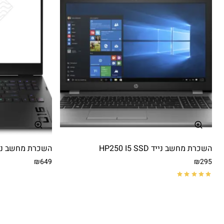
השכרת מחשב נייד HP250 I5 SSD
השכרת מחשב נייד n 16 i7-11800H
₪649
₪295