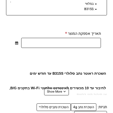
:
במלאי
B315S
:
תאריך אספקת המוצר
השכרת ראוטר נתב סלולרי B315S עד חודש ימים
לחיבור עד 10 מכשירים לאינטרנט אלחוטי
Wi-Fi בתקנים B/G
,
או חיבור קווי ברשת.
תגיות:
השכרת נתב 4g
השכרת נתבים סלולרי
מחובר
במירות דור 4 עד 40 MB