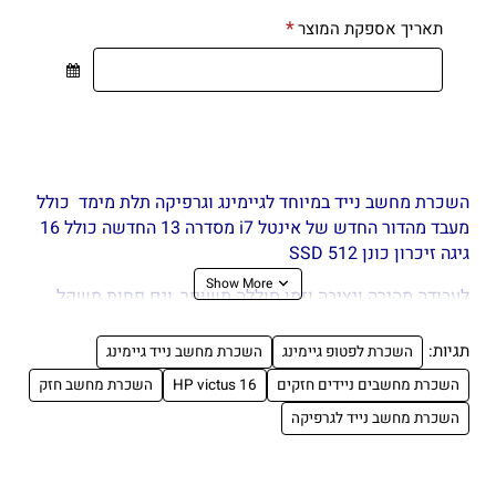
תאריך אספקת המוצר
השכרת מחשב נייד במיוחד לגיימינג וגרפיקה תלת מימד כולל
מעבד מהדור החדש של אינטל i7 מסדרה 13 החדשה כולל 16
גיגה זיכרון כונן SSD 512
לעבודה מהירה ויציבה וזמן סוללה משופר, וגם פחות
משקל,
כרטיס גרפי חזק של NVIDIA GeForce RTX 4050
תגיות:
השכרת לפטופ גיימינג
השכרת מחשב נייד גיימינג
מחשב חזק למשימות גרפיות משימות עיבוד תלת ממד פיתוח
השכרת מחשבים ניידים חזקים
HP victus 16
השכרת מחשב חזק
בדיקת והרצת יישומים שדורשים הרבה ביצועים
השכרת מחשב נייד לגרפיקה
השכרת מחשב נייד , השכרת מחשבים ניידים חזקים אוטוקד,
השכרת מחשב נייד למשחקי תלת ממד