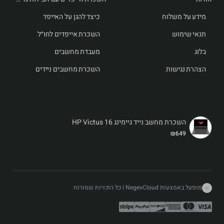
מידע על משלוח
כיצד להגן על האייפד
תנאי שימוש
השכרת אייפדים לחו״ל
בלוג
מעבדת מחשבים
הצהרת נגישות
השכרת מחשבים ניידים
השכרת מחשב נייד גיימינג HP Victus 16
₪649
מופעל באמצעות NegevCloud | כל הזכויות שמורות